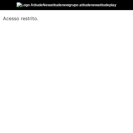
atitudenew
grupo atitudenew
atitudeplay
Acesso restrito.