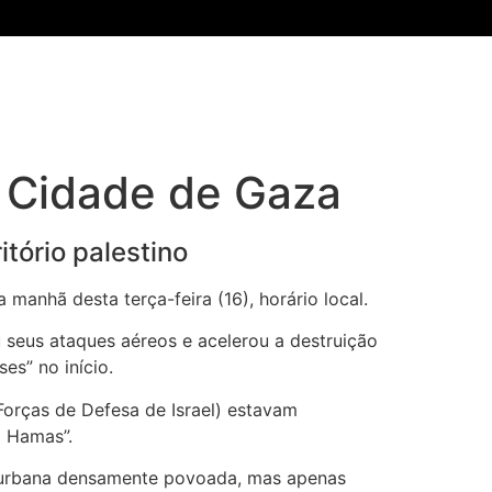
na Cidade de Gaza
tório palestino
 manhã desta terça-feira (16), horário local.
 seus ataques aéreos e acelerou a destruição
es” no início.
(Forças de Defesa de Israel) estavam
o Hamas”.
ea urbana densamente povoada, mas apenas