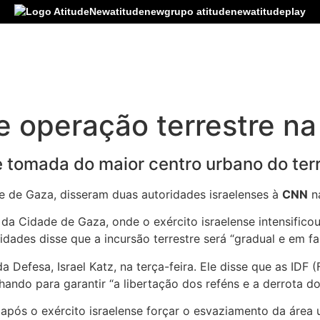
atitudenew
grupo atitudenew
atitudeplay
nde operação terrestre 
 tomada do maior centro urbano do terri
de de Gaza, disseram duas autoridades israelenses à
CNN
na
a Cidade de Gaza, onde o exército israelense intensificou
dades disse que a incursão terrestre será “gradual e em fas
 Defesa, Israel Katz, na terça-feira. Ele disse que as IDF 
alhando para garantir “a libertação dos reféns e a derrota d
e após o exército israelense forçar o esvaziamento da ár