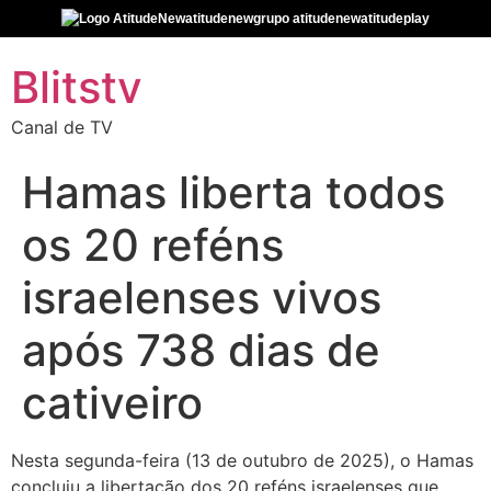
atitudenew
grupo atitudenew
atitudeplay
Blitstv
Canal de TV
Hamas liberta todos
os 20 reféns
israelenses vivos
após 738 dias de
cativeiro
Nesta segunda-feira (13 de outubro de 2025), o Hamas
concluiu a libertação dos 20 reféns israelenses que