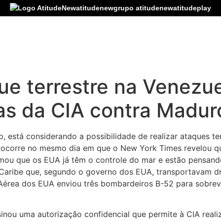
atitudenew
grupo atitudenew
atitudeplay
ue terrestre na Venezue
as da CIA contra Madur
 está considerando a possibilidade de realizar ataques ter
 ocorre no mesmo dia em que o New York Times revelou qu
rmou que os EUA já têm o controle do mar e estão pensand
ribe que, segundo o governo dos EUA, transportavam dro
 Aérea dos EUA enviou três bombardeiros B-52 para sobre
nou uma autorização confidencial que permite à CIA realiz