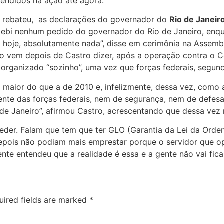
eendidos na ação até agora.
, rebateu, as declarações do governador do
Rio de Janeir
ecebi nenhum pedido do governador do Rio de Janeiro, enqu
hoje, absolutamente nada”, disse em cerimônia na Assemble
to vem depois de Castro dizer, após a operação contra 
 organizado “sozinho”, uma vez que forças federais, segun
o maior do que a de 2010 e, infelizmente, dessa vez, como
nte das forças federais, nem de segurança, nem de defesa
de Janeiro”, afirmou Castro, acrescentando que dessa vez 
eder. Falam que tem que ter GLO (Garantia da Lei da Ordem
epois não podiam mais emprestar porque o servidor que op
ente entendeu que a realidade é essa e a gente não vai fic
uired fields are marked
*