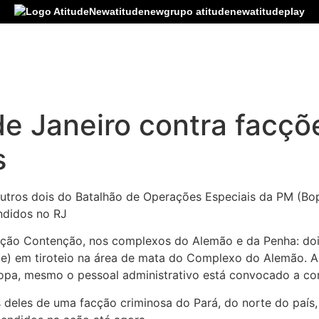
atitudenew
grupo atitudenew
atitudeplay
e Janeiro contra facçõ
s
e outros dois do Batalhão de Operações Especiais da PM (Bo
ndidos no RJ
o Contenção, nos complexos do Alemão e da Penha: dois d
e) em tiroteio na área de mata do Complexo do Alemão. A
tropa, mesmo o pessoal administrativo está convocado a co
s deles de uma facção criminosa do Pará, do norte do país