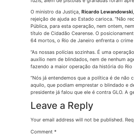
fuzis, além de pistolas e granadas foram apr
O ministro da Justiça,
Ricardo Lewandowski
rejeição de ajuda ao Estado carioca. “Não r
Pública, para esta operação, nem ontem, nem 
título de Cidadão Cearense. O posicionamen
64 mortos, o Rio de Janeiro enfrenta o crime
“As nossas polícias sozinhas. É uma operaçã
auxílio nem de blindados, nem de nenhum age
fazendo a maior operação da história do Rio 
“Nós já entendemos que a política é de não c
aquilo, que podiam emprestar o blindado e d
presidente já falou que ele é contra GLO. A g
Leave a Reply
Your email address will not be published.
Req
Comment
*