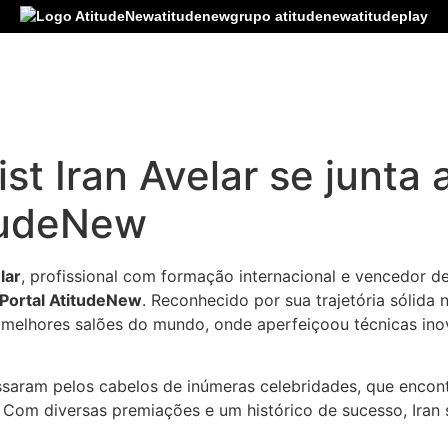
atitudenew
grupo atitudenew
atitudeplay
ist Iran Avelar se junta
itudeNew
lar
, profissional com formação internacional e vencedor d
Portal AtitudeNew
. Reconhecido por sua trajetória sólida 
os melhores salões do mundo, onde aperfeiçoou técnicas i
assaram pelos cabelos de inúmeras celebridades, que enco
ica. Com diversas premiações e um histórico de sucesso, Ira