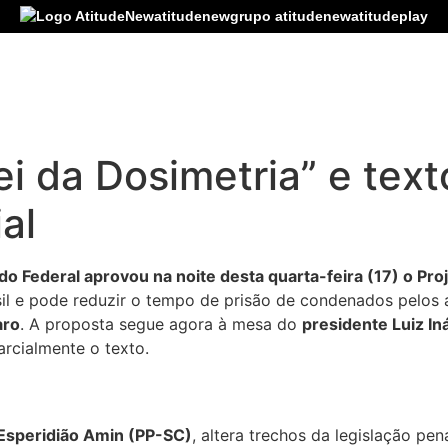
atitudenew
grupo atitudenew
atitudeplay
i da Dosimetria” e tex
al
o Federal aprovou na noite desta quarta-feira (17) o Pro
sil e pode reduzir o tempo de prisão de condenados pelos 
aro
. A proposta segue agora à mesa do
presidente Luiz Iná
arcialmente o texto.
Esperidião Amin (PP-SC)
, altera trechos da legislação pe