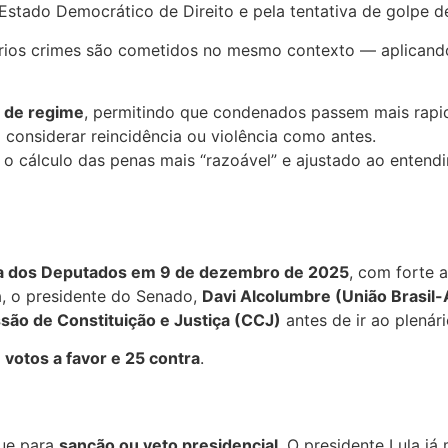
Estado Democrático de Direito e pela tentativa de golpe d
ios crimes são cometidos no mesmo contexto — aplicando
o de regime
, permitindo que condenados passem mais rapi
onsiderar reincidência ou violência como antes.
 o cálculo das penas mais “razoável” e ajustado ao entend
 dos Deputados em 9 de dezembro de 2025
, com forte 
, o presidente do Senado,
Davi Alcolumbre (União Brasil-
são de Constituição e Justiça (CCJ)
antes de ir ao plenári
 votos a favor e 25 contra
.
ue para
sanção ou veto presidencial
. O presidente Lula já