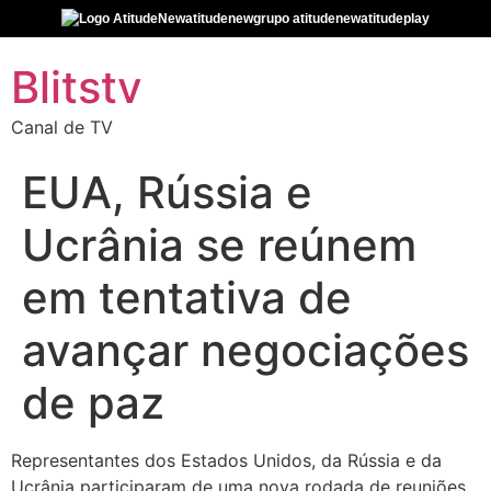
atitudenew
grupo atitudenew
atitudeplay
Blitstv
Canal de TV
EUA, Rússia e
Ucrânia se reúnem
em tentativa de
avançar negociações
de paz
Representantes dos Estados Unidos, da Rússia e da
Ucrânia participaram de uma nova rodada de reuniões