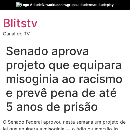
atitudenew
grupo atitudenew
atitudeplay
Blitstv
Canal de TV
Senado aprova
projeto que equipara
misoginia ao racismo
e prevê pena de até
5 anos de prisão
O Senado Federal aprovou nesta semana um projeto de
lei que equipara a misoginia — o ódio ou aversão às