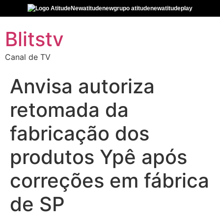
atitudenew
grupo atitudenew
atitudeplay
Blitstv
Canal de TV
Anvisa autoriza
retomada da
fabricação dos
produtos Ypê após
correções em fábrica
de SP