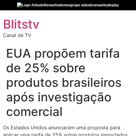
atitudenew
grupo atitudenew
atitudeplay
Blitstv
Canal de TV
EUA propõem tarifa
de 25% sobre
produtos brasileiros
após investigação
comercial
Os Estados Unidos anunciaram uma proposta para
aplicar uma tarifa de 25% sobre produtos importados