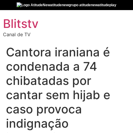
atitudenew
grupo atitudenew
atitudeplay
Blitstv
Canal de TV
Cantora iraniana é
condenada a 74
chibatadas por
cantar sem hijab e
caso provoca
indignação