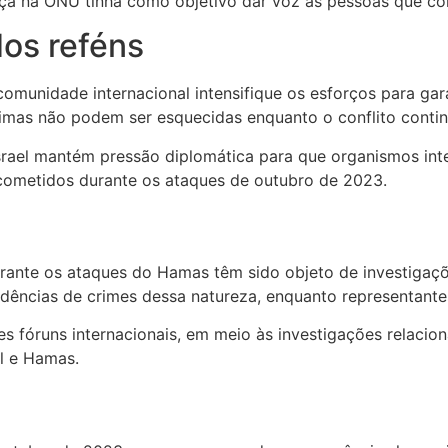
nça na ONU tinha como objetivo dar voz às pessoas que c
dos reféns
omunidade internacional intensifique os esforços para gara
imas não podem ser esquecidas enquanto o conflito contin
ael mantém pressão diplomática para que organismos inte
cometidos durante os ataques de outubro de 2023.
rante os ataques do Hamas têm sido objeto de investigaçõ
vidências de crimes dessa natureza, enquanto representan
s fóruns internacionais, em meio às investigações relacio
el e Hamas.