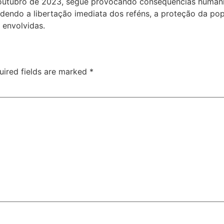
e outubro de 2023, segue provocando consequências humanit
endo a libertação imediata dos reféns, a proteção da popul
 envolvidas.
uired fields are marked
*