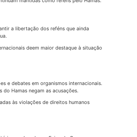
ontinuam mantidas como reféns pelo Hamas.
ntir a libertação dos reféns que ainda
ua.
rnacionais deem maior destaque à situação
es e debates em organismos internacionais.
tes do Hamas negam as acusações.
nadas às violações de direitos humanos