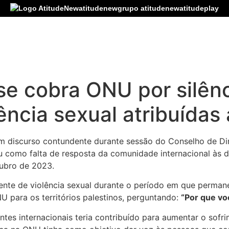
atitudenew
grupo atitudenew
atitudeplay
se cobra ONU por silênc
ência sexual atribuída
m discurso contundente durante sessão do Conselho de D
u como falta de resposta da comunidade internacional às d
tubro de 2023.
ente de violência sexual durante o período em que permane
NU para os territórios palestinos, perguntando:
“Por que vo
ntes internacionais teria contribuído para aumentar o sofri